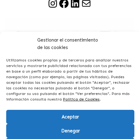
Gestionar el consentimiento
de las cookies
PROGRAMA KIT DIGITAL COFINANCIADO POR LOS
FONDOS NEXT GENERATION (EU) DEL MECANISMO DE
Utilizamos cookies propias y de terceros para analizar nuestros
RECUPERACIÓN Y RESILIENCIA
servicios y mostrarte publicidad relacionada con tus preferencias
en base a un perfil elaborado a partir de tus hábitos de
navegación (como por ejemplo, las páginas visitadas). Puedes
aceptar todas las cookies pulsando el botón "Aceptar", rechazar
© 2026 DANARK - Todos los derechos reservados.
las cookies no necesarias pulsando el botón "Denegar", o
configurar su uso pulsando el botón "Ver preferencias". Para más
Diseñado con
♥
por:
Ducktoy
información consulta nuestra
Política de Cookies
.
Aviso legal
Privacidad
Aceptar
Cookies
Denegar
Declaración de accesibilidad