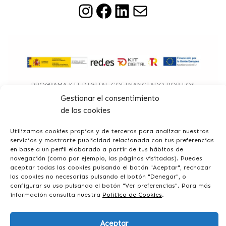
PROGRAMA KIT DIGITAL COFINANCIADO POR LOS
FONDOS NEXT GENERATION (EU) DEL MECANISMO DE
Gestionar el consentimiento
RECUPERACIÓN Y RESILIENCIA
de las cookies
Utilizamos cookies propias y de terceros para analizar nuestros
servicios y mostrarte publicidad relacionada con tus preferencias
© 2026 DANARK - Todos los derechos reservados.
en base a un perfil elaborado a partir de tus hábitos de
navegación (como por ejemplo, las páginas visitadas). Puedes
Diseñado con
♥
por:
Ducktoy
aceptar todas las cookies pulsando el botón "Aceptar", rechazar
las cookies no necesarias pulsando el botón "Denegar", o
Aviso legal
configurar su uso pulsando el botón "Ver preferencias". Para más
Privacidad
información consulta nuestra
Política de Cookies
.
Cookies
Declaración de accesibilidad
Aceptar