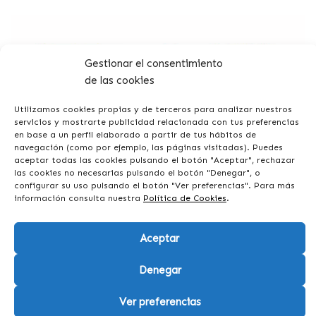
Gestionar el consentimiento
de las cookies
PROGRAMA KIT DIGITAL COFINANCIADO POR LOS
FONDOS NEXT GENERATION (EU) DEL MECANISMO DE
Utilizamos cookies propias y de terceros para analizar nuestros
RECUPERACIÓN Y RESILIENCIA
servicios y mostrarte publicidad relacionada con tus preferencias
en base a un perfil elaborado a partir de tus hábitos de
navegación (como por ejemplo, las páginas visitadas). Puedes
aceptar todas las cookies pulsando el botón "Aceptar", rechazar
© 2026 DANARK - Todos los derechos reservados.
las cookies no necesarias pulsando el botón "Denegar", o
configurar su uso pulsando el botón "Ver preferencias". Para más
Diseñado con
♥
por:
Ducktoy
información consulta nuestra
Política de Cookies
.
Aviso legal
Privacidad
Aceptar
Cookies
Denegar
Declaración de accesibilidad
Ver preferencias